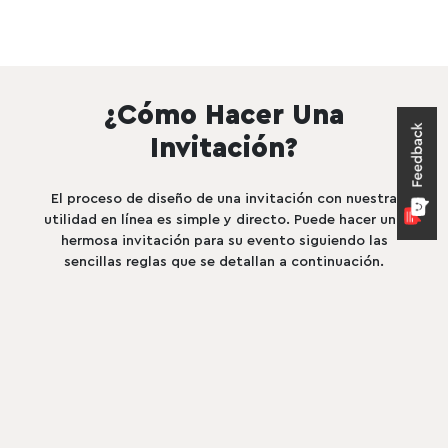
Preview
Use Templat
Pro
Create a blank
es
¿Cómo Hacer Una
Preview
Use Template
Preview
Use Templat
Pro
Invitación?
Preview
Use Template
Preview
Use Templat
Pro
El proceso de diseño de una invitación con nuestra
Preview
Use Template
Preview
Use Templat
utilidad en línea es simple y directo. Puede hacer una
hermosa invitación para su evento siguiendo las
Preview
Use Template
Preview
Use Templat
Pro
Pro
sencillas reglas que se detallan a continuación.
Preview
Use Template
Preview
Use Templat
Pro
Preview
Use Template
Preview
Use Templat
Pro
Pro
Preview
Use Template
Preview
Use Templat
Pro
Pro
Preview
Use Template
Preview
Use Templat
Pro