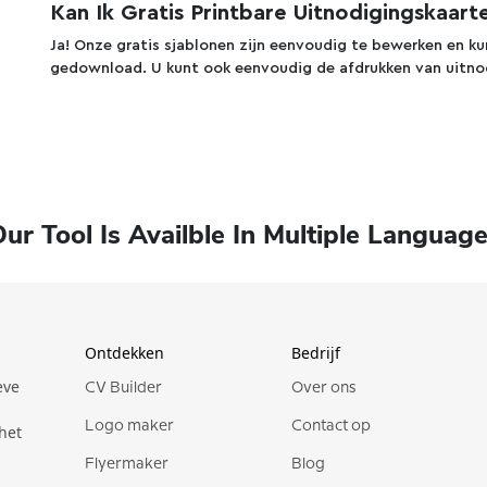
Kan Ik Gratis Printbare Uitnodigingskaart
Ja! Onze gratis sjablonen zijn eenvoudig te bewerken en 
gedownload. U kunt ook eenvoudig de afdrukken van uitno
mplate
Preview
Use Template
Preview
Use Template
Pro
Pro
ur Tool Is Availble In Multiple Languag
Ontdekken
Bedrijf
eve
CV Builder
Over ons
mplate
Preview
Use Template
Preview
Use Template
Logo maker
Contact op
het
Flyermaker
Blog