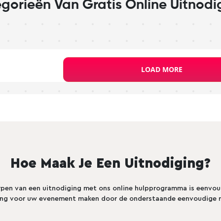
gorieën Van Gratis Online Uitnodi
LOAD MORE
tation Templates
Pro
Pro
Hoe Maak Je Een Uitnodiging?
pen van een uitnodiging met ons online hulpprogramma is eenvoudi
ing voor uw evenement maken door de onderstaande eenvoudige re
Preview
Use Template
Preview
Use Template