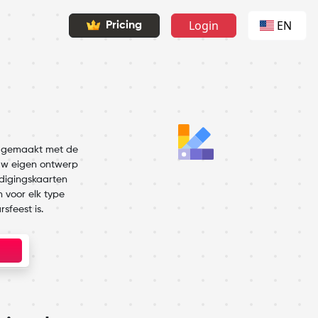
Login
EN
Pricing
n gemaakt met de
 uw eigen ontwerp
odigingskaarten
 voor elk type
sfeest is.