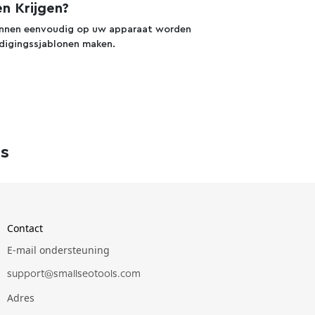
en Krijgen?
kunnen eenvoudig op uw apparaat worden
digingssjablonen maken.
Preview
Use Template
Preview
Use Template
Pro
es
Contact
E-mail ondersteuning
Preview
Use Template
Preview
Use Template
support@smallseotools.com
Adres