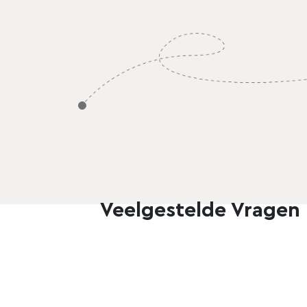
Engagement
Graduation
Halloween
Holiday
Mother's Day
New Year
Preview
Use Te
Party
Veelgestelde Vragen
Professional Events
Retirement & Farewell
Party
Save The Date