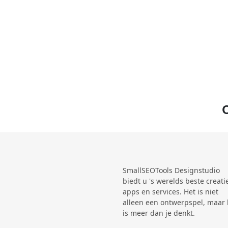
Thanksgiving
Valentine
Preview
Use Te
Wedding Cermony
Wedding Anniversary
O
SmallSEOTools Designstudio
biedt u 's werelds beste creati
Preview
Use Te
apps en services. Het is niet
alleen een ontwerpspel, maar 
is meer dan je denkt.