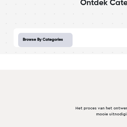
Ontdek Cate
Design Studio
Invi
Browse By Categories
Baby Shower
Birthday
Black Friday
Bridal Shower
Create a blank
nl
Christmas
Het proces van het ontwer
Easter
mooie uitnodig
Eid Al-Fitr