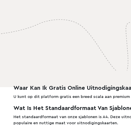
Pro
Pro
mplate
Preview
Use Template
Preview
Use Template
Waar Kan Ik Gratis Online Uitnodigingskaa
Pro
U kunt op dit platform gratis een breed scala aan premium
Wat Is Het Standaardformaat Van Sjablon
Het standaardformaat van onze sjablonen is A4. Deze uit
populaire en nuttige maat voor uitnodigingskaarten.