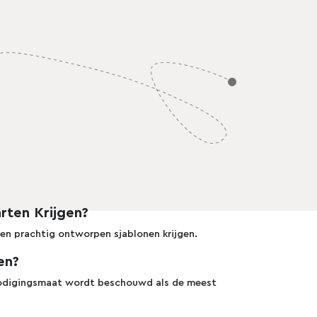
Pro
Pro
Preview
Use Template
Preview
Use Template
rten Krijgen?
Pro
 en prachtig ontworpen sjablonen krijgen.
en?
nodigingsmaat wordt beschouwd als de meest