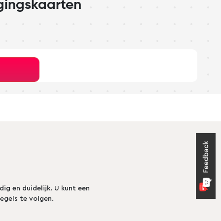
gingskaarten
g en duidelijk. U kunt een
gels te volgen.
Preview
Use Template
Preview
Use Template