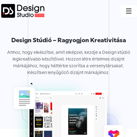
Design Stúdió – ​​Ragyogjon Kreativitása
Ahhoz, hogy elkészítse, amit elképzel, kezdje a Design stúdió
legkreatívabb készítőivel. Hozzon létre értelmes dizájnt
márkájához, hogy háttérbe szorítsa a versenytársakat.
Készítsen lenyűgöző dizájnt márkájához.