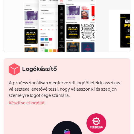
Logókészítő
A professzionálisan megtervezett logóötletek klasszikus
választéka lehetővé teszi, hogy válasszon ki és szabjon
személyre logót cége számára.
Készítse el logóját