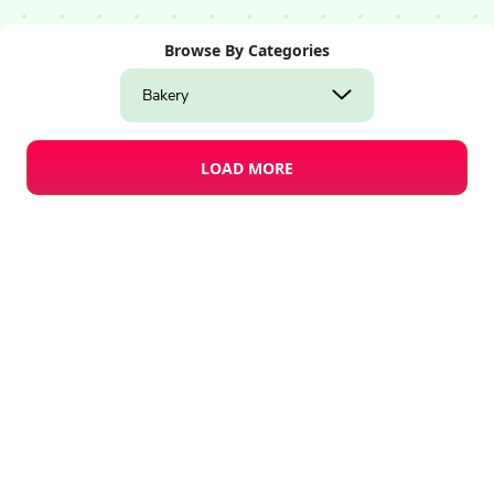
Browse By Categories
Bakery
LOAD MORE
Design Studio
Business Card Templates
Create a blank
ja