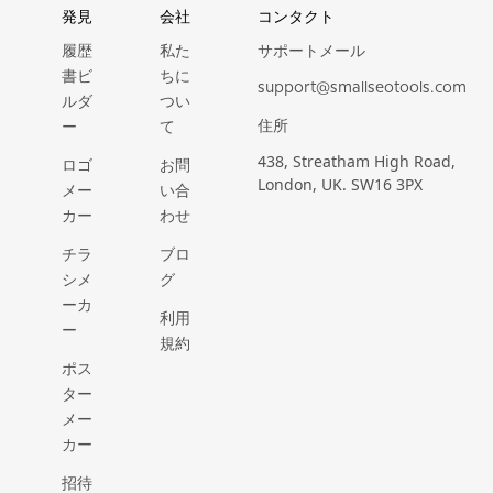
発見
会社
コンタクト
サポートメール
履歴
私た
書ビ
ちに
support@smallseotools.com
ルダ
つい
住所
ー
て
438, Streatham High Road,
ロゴ
お問
London, UK. SW16 3PX
メー
い合
カー
わせ
チラ
ブロ
シメ
グ
ーカ
利用
ー
規約
ポス
ター
メー
カー
招待