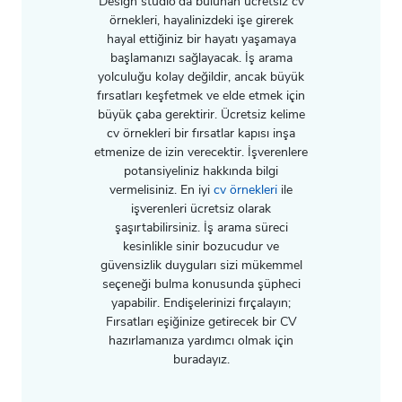
Design studio'da bulunan ücretsiz cv
örnekleri̇, hayalinizdeki işe girerek
hayal ettiğiniz bir hayatı yaşamaya
başlamanızı sağlayacak. İş arama
yolculuğu kolay değildir, ancak büyük
fırsatları keşfetmek ve elde etmek için
büyük çaba gerektirir. Ücretsiz kelime
cv örnekleri̇ bir fırsatlar kapısı inşa
etmenize de izin verecektir. İşverenlere
potansiyeliniz hakkında bilgi
vermelisiniz. En iyi
cv örnekleri̇
ile
işverenleri ücretsiz olarak
şaşırtabilirsiniz. İş arama süreci
kesinlikle sinir bozucudur ve
güvensizlik duyguları sizi mükemmel
seçeneği bulma konusunda şüpheci
yapabilir. Endişelerinizi fırçalayın;
Fırsatları eşiğinize getirecek bir CV
hazırlamanıza yardımcı olmak için
buradayız.