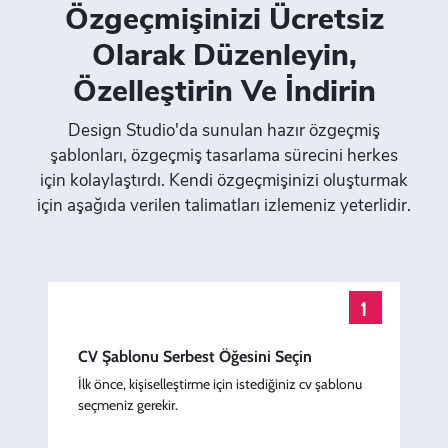
Özgeçmişinizi Ücretsiz
Preview
Use Template
Preview
Use Templat
Olarak Düzenleyin,
Preview
Use Template
Preview
Use Templat
Özelleştirin Ve İndirin
Design Studio'da sunulan hazır özgeçmiş
Preview
Use Template
Preview
Use Templat
şablonları, özgeçmiş tasarlama sürecini herkes
için kolaylaştırdı. Kendi özgeçmişinizi oluşturmak
Preview
Use Template
Preview
Use Templat
için aşağıda verilen talimatları izlemeniz yeterlidir.
Preview
Use Template
Preview
Use Templat
Preview
Use Template
Preview
Use Templat
1
Preview
Use Template
Preview
Use Templat
CV Şablonu Serbest Öğesini Seçin
İlk önce, kişiselleştirme için istediğiniz cv şablonu
seçmeniz gerekir.
Preview
Use Template
Preview
Use Templat