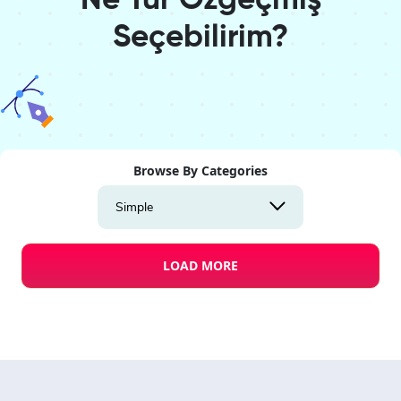
Ne Tür Özgeçmiş
Seçebilirim?
Browse By Categories
Simple
LOAD MORE
Design Studio
Resume Templates
Preview
Use Templat
Create a blank
tr