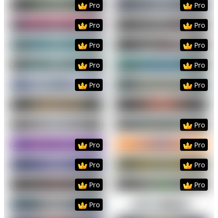
Pro
Pro
Preview
Use Template
Preview
Use Templat
Pro
Pro
Preview
Use Template
Preview
Use Templat
Pro
Pro
Preview
Use Template
Preview
Use Templat
Pro
Pro
Preview
Use Template
Preview
Use Templat
Pro
Pro
Preview
Use Template
Preview
Use Templat
Preview
Use Template
Preview
Use Templat
Pro
Preview
Use Template
Preview
Use Templat
Pro
Pro
Preview
Use Template
Preview
Use Templat
Pro
Pro
Preview
Use Template
Preview
Use Templat
Pro
Pro
Preview
Use Template
Preview
Use Templat
Pro