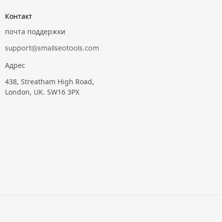
Контакт
почта поддержки
support@smallseotools.com
Адрес
438, Streatham High Road,
London, UK. SW16 3PX