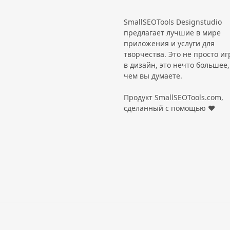
SmallSEOTools Designstudio
Wedding
предлагает лучшие в мире
приложения и услуги для
Women's Day
творчества. Это не просто иг
в дизайн, это нечто большее,
Wanted
чем вы думаете.
Research
Продукт SmallSEOTools.com,
сделанный с помощью ❤️
Scientific
Festival