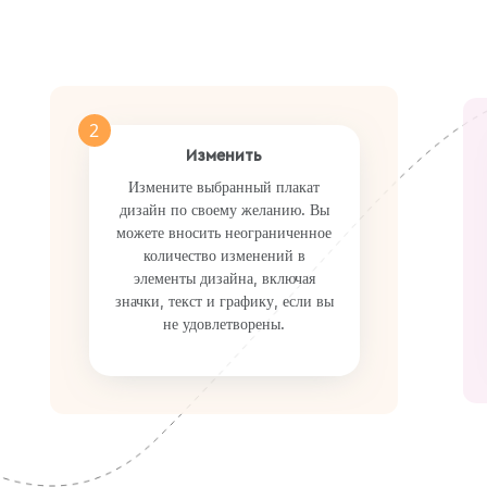
Preview
Use Template
Preview
Use Template
Pro
Pro
2
Изменить
Измените выбранный плакат
дизайн по своему желанию. Вы
можете вносить неограниченное
количество изменений в
элементы дизайна, включая
значки, текст и графику, если вы
не удовлетворены.
mplate
Preview
Use Template
Preview
Use Template
Pro
Pro