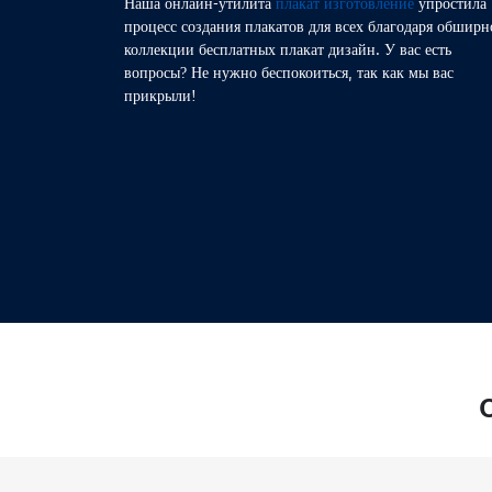
Наша онлайн-утилита
плакат изготовление
упростила
Dance
процесс создания плакатов для всех благодаря обширн
коллекции бесплатных плакат дизайн. У вас есть
Earth Day
вопросы? Не нужно беспокоиться, так как мы вас
прикрыли!
Football
Gaming
Hiring
Independence Day
Movie
Music
Photo
O
Restaurant
Travel