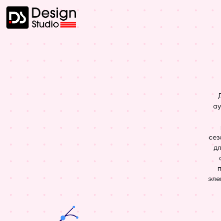
ау
сез
дл
эле