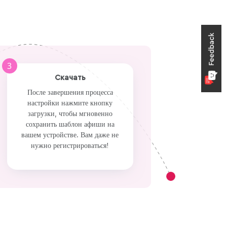
Preview
Use Template
Preview
Use Template
Pro
3
Скачать
После завершения процесса
настройки нажмите кнопку
загрузки, чтобы мгновенно
сохранить шаблон афиши на
вашем устройстве. Вам даже не
нужно регистрироваться!
Preview
Use Template
Preview
Use Template
Pro