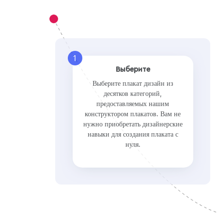
Christmas
Concert
Band
1
Cooking
Выберите
Выберите плакат дизайн из
Event
десятков категорий,
предоставляемых нашим
Food
конструктором плакатов. Вам не
нужно приобретать дизайнерские
Gym
навыки для создания плаката с
нуля.
Halloween
Preview
Use Te
Holiday
Pro
New Year
Party