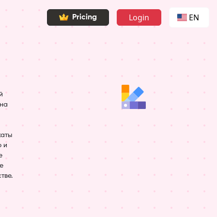
Login
EN
Pricing
й
 на
,
каты
ю и
е
е
тве.