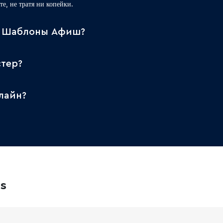
те, не тратя ни копейки.
р Шаблоны Афиш?
тер?
лайн?
es