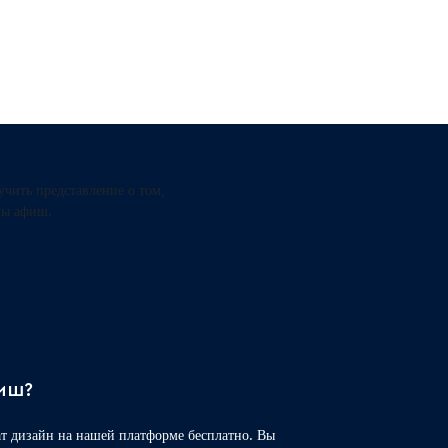
Preview
Use Template
Preview
Use Template
чить представление о том,
ны афиш.
иш?
Preview
Use Template
Preview
Use Template
т дизайн на нашей платформе бесплатно. Вы