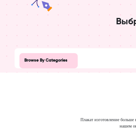
Выб
Design Studio
Post
Browse By Categories
Advertisement
Beauty
Black Friday
Business
Create a blank
ru
Плакат изготовление больше 
Campaign
нашем он